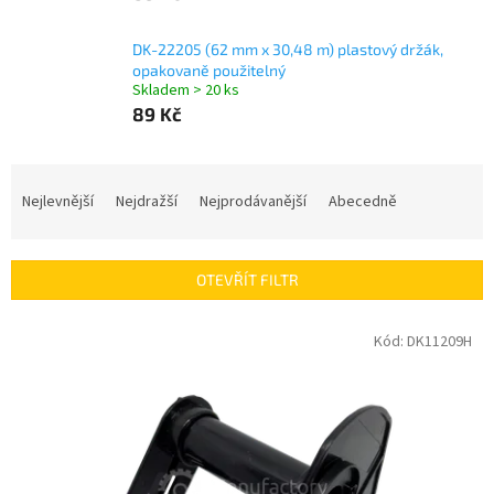
DK-22205 (62 mm x 30,48 m) plastový držák,
opakovaně použitelný
Skladem > 20 ks
89 Kč
Ř
a
Nejlevnější
Nejdražší
Nejprodávanější
Abecedně
z
e
n
OTEVŘÍT FILTR
í
p
V
Kód:
DK11209H
r
ý
o
p
d
i
u
s
k
p
t
r
ů