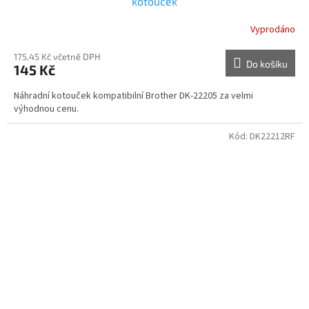
kotouček
Vyprodáno
175,45 Kč včetně DPH
Do košíku
145 Kč
Náhradní kotouček kompatibilní Brother DK-22205 za velmi
výhodnou cenu.
Kód:
DK22212RF