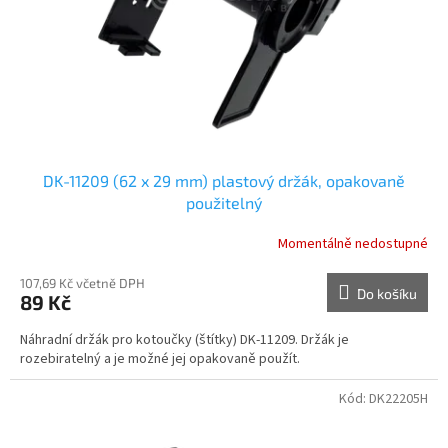
o
d
u
k
t
ů
DK-11209 (62 x 29 mm) plastový držák, opakovaně
použitelný
Momentálně nedostupné
107,69 Kč včetně DPH
Do košíku
89 Kč
Náhradní držák pro kotoučky (štítky) DK-11209. Držák je
rozebiratelný a je možné jej opakovaně použít.
Kód:
DK22205H