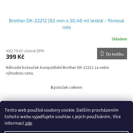
Brother DK-22212 (62 mm x 30,48 m) lesklé - filmová
role
Skladem
482,79 Kč včetně DPH
Do košíku
399 Kč
Náhradní kotouček kompatibilní Brother DK-22212 za velmi
výhodnou cenu.
5
položek celkem
O
v
l
Z
á
á
Tento web používá soubory cookie. Dalším procházením
Manufactory LAB - výrobní informační systém
d
p
tohoto webu vyjadřujete souhlas s jejich používáním.. Více
a
a
informací
zde
.
c
t
í