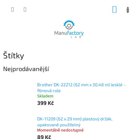
Přejít
NÁKUP
na
obsah
KOŠÍK
Štítky
Nejprodávanější
Brother DK-22212 (62 mm x 30,48 m) lesklé -
filmová role
Skladem
399 Kč
DK-11209 (62 x 29 mm) plastový držák,
opakovaně použitelný
Momentálně nedostupné
89 Kč