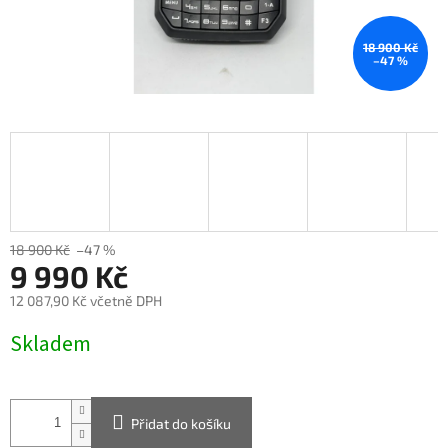
18 900 Kč
–47 %
18 900 Kč
–47 %
9 990 Kč
12 087,90 Kč včetně DPH
Měrná
Skladem
cena:
Přidat do košíku