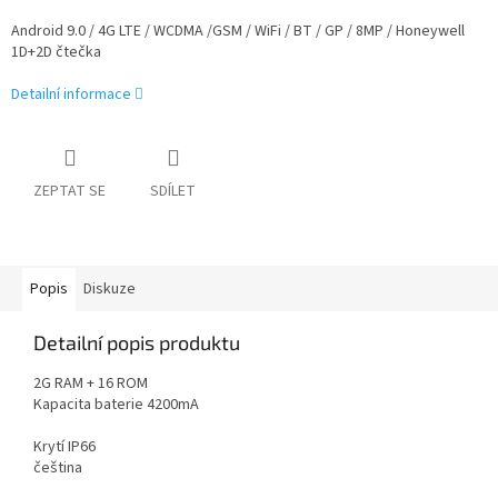
Android 9.0 / 4G LTE / WCDMA /GSM / WiFi / BT / GP / 8MP / Honeywell
1D+2D čtečka
Detailní informace
ZEPTAT SE
SDÍLET
Popis
Diskuze
Detailní popis produktu
2G RAM + 16 ROM
Kapacita baterie 4200mA
Krytí IP66
čeština