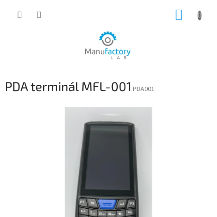
Přejít
NÁKUP
na
obsah
KOŠÍK
PDA terminál MFL-001
PDA001