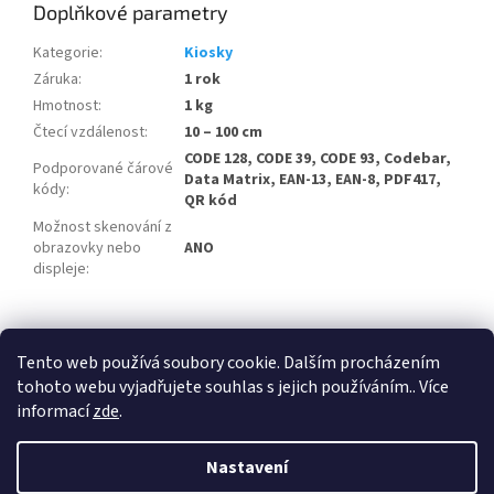
Doplňkové parametry
Kategorie
:
Kiosky
Záruka
:
1 rok
Hmotnost
:
1 kg
Čtecí vzdálenost
:
10 – 100 cm
CODE 128, CODE 39, CODE 93, Codebar,
Podporované čárové
Data Matrix, EAN-13, EAN-8, PDF417,
kódy
:
QR kód
Možnost skenování z
obrazovky nebo
ANO
displeje
:
Z
á
Tento web používá soubory cookie. Dalším procházením
Manufactory LAB - výrobní informační systém
p
tohoto webu vyjadřujete souhlas s jejich používáním.. Více
a
informací
zde
.
t
í
Nastavení
Vytvořil Shoptet